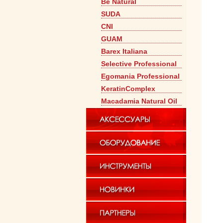
Be Natural
SUDA
CNI
GUAM
Barex Italiana
Selective Professional
Egomania Professional
KeratinComplex
Macadamia Natural Оil