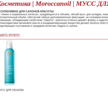
Косметика | Moroccanoil | МУСС 
КСКЛЮЗИВНО ДЛЯ САЛОНОВ КРАСОТЫ
 тонких и нормальных волосах, нуждающихся в объеме, лёгкий мусс для укладки, по
полнительный объём, обеспечив гибкую долговременную фиксацию, не склеивая воло
лимерам, обладающим свойством “памяти”, прическа отлично держит форму и надолг
тиоксидантами аргановое масло и кондиционирующие вещества делают волосы блест
едотвращая спутывание и придавая волосам гладкость шёлка.
адать вопрос
УСС ДЛЯ ОБЪЕМА