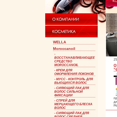
WELLA
Moroccanoil
-
ВОССТАНАВЛИВАЮЩЕЕ
25
СРЕДСТВО
MOROCCANOIL
О
"
-
КРЕМ ДЛЯ
ОФОРМЛЕНИЯ ЛОКОНОВ
-
МУСС - КОНТРОЛЬ ДЛЯ
ВЬЮЩИХСЯ ВОЛОС
-
СИЯЮЩИЙ ЛАК ДЛЯ
ВОЛОС CИЛЬНОЙ
ФИКСАЦИИ
п
-
СПРЕЙ ДЛЯ
дл
МЕРЦАЮЩЕГО БЛЕСКА
Ро
ВОЛОС
-
СИЯЮЩИЙ ЛАК ДЛЯ
ВОЛОС СРЕДНЕЙ