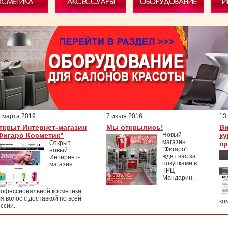
 марта 2019
7 июля 2016
13
ткрыт Интернет-магазин
Мы открылись!
Ви
Фигаро Косметик"
Новый
ку
магазин
Открыт
пр
"Фигаро"
новый
ждет вас за
Интернет-
покупками в
магазин
ТРЦ
Мандарин.
рофессиональной косметики
я волос с доставкой по всей
ко
ссии.